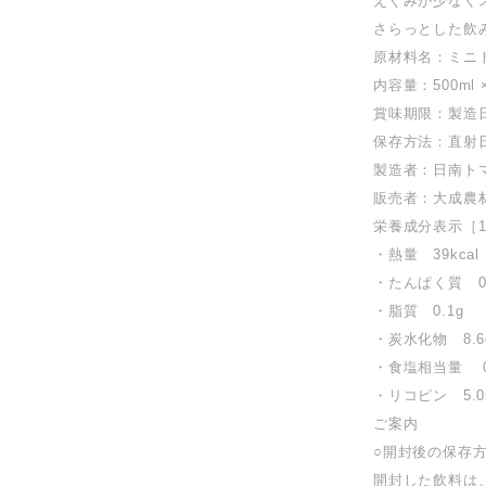
えぐみが少なく
さらっとした飲
原材料名：ミニ
内容量：500ml 
賞味期限：製造
保存方法：直射
製造者：日南ト
販売者：大成農
栄養成分表示［1
・熱量 39kcal
・たんぱく質 0.
・脂質 0.1g
・炭水化物 8.6
・食塩相当量 0
・リコピン 5.0
ご案内
○開封後の保存
開封した飲料は