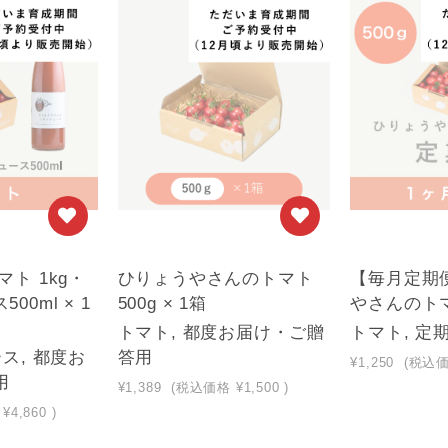
ト 1kg・
ひりょうやさんのトマト
【毎月定期
00ml × 1
500g × 1箱
やさんのトマ
トマト, 都度お届け・ご贈
トマト, 定
ス, 都度お
答用
¥1,250
(税込
用
¥1,389
(税込価格
¥1,500
)
¥4,860
)