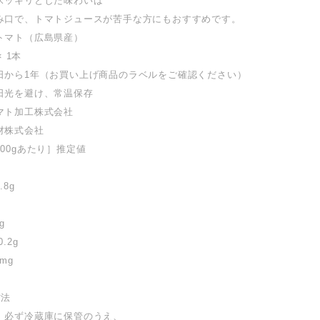
スッキリとした味わいは
み口で、トマトジュースが苦手な方にもおすすめです。
トマト（広島県産）
× 1本
日から1年（お買い上げ商品のラベルをご確認ください）
日光を避け、常温保存
マト加工株式会社
材株式会社
00gあたり］推定値
8g
g
.2g
mg
方法
、必ず冷蔵庫に保管のうえ、