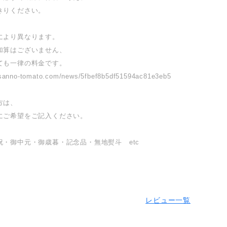
きりください。
により異なります。
加算はございません、
ても一律の料金です。
yasanno-tomato.com/news/5fbef8b5df51594ac81e3eb5
方は、
にご希望をご記入ください。
祝・御中元・御歳暮・記念品・無地熨斗 etc
レビュー一覧