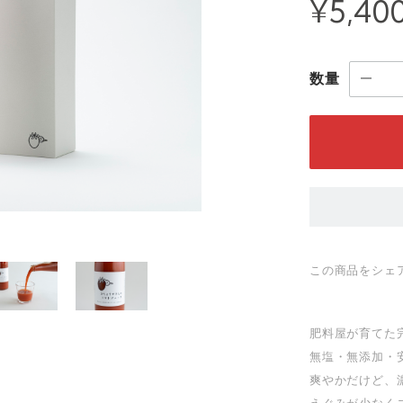
¥5,40
数量
この商品をシェ
肥料屋が育てた
無塩・無添加・
爽やかだけど、