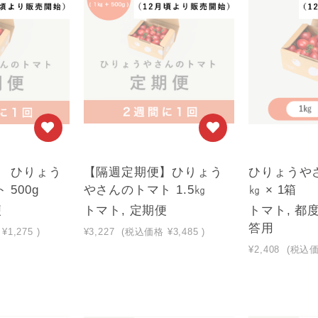
】 ひりょう
【隔週定期便】ひりょう
ひりょうやさ
500g
やさんのトマト 1.5㎏
㎏ × 1箱
便
トマト, 定期便
トマト, 都
答用
¥1,275
)
¥3,227
(税込価格
¥3,485
)
¥2,408
(税込