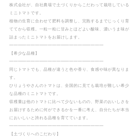
株式会社が、自社農場で土づくりからこだわって栽培している
ミニトマトです。
植物の生育に合わせて肥料を調整し、完熟するまでじっくり育
ててから収穫。一粒一粒に甘みとほどよい酸味、濃いうま味が
詰まったミニトマトをお届けします。
━━━━━━━━━━━━━━━━━━━━━━
【希少な品種】
━━━━━━━━━━━━━━━━━━━━━━
同じトマトでも、品種が違うと色や香り、食感や味が異なりま
す。
ひりょうやさんのトマトは、全国的に見ても栽培が難しい希少
な品種のミニトマトです。
収穫量は他のトマトに比べて少ないものの、野菜のおいしさを
お届けするために何ができるかを一番に考え、自分たちが本当
においしいと誇れる品種を育てています。
━━━━━━━━━━━━━━━━━━━━━━
【土づくりへのこだわり】