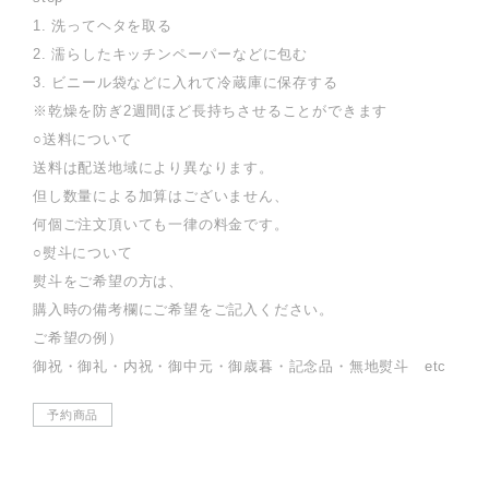
1. 洗ってヘタを取る
2. 濡らしたキッチンペーパーなどに包む
3. ビニール袋などに入れて冷蔵庫に保存する
※乾燥を防ぎ2週間ほど長持ちさせることができます
○送料について
送料は配送地域により異なります。
但し数量による加算はございません、
何個ご注文頂いても一律の料金です。
○熨斗について
熨斗をご希望の方は、
購入時の備考欄にご希望をご記入ください。
ご希望の例）
御祝・御礼・内祝・御中元・御歳暮・記念品・無地熨斗 etc
予約商品