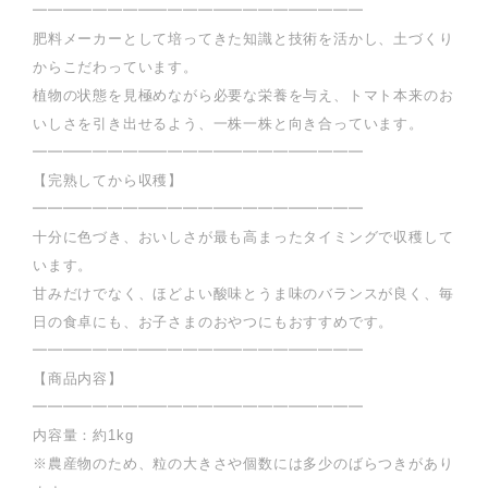
━━━━━━━━━━━━━━━━━━━━━━
肥料メーカーとして培ってきた知識と技術を活かし、土づくり
からこだわっています。
植物の状態を見極めながら必要な栄養を与え、トマト本来のお
いしさを引き出せるよう、一株一株と向き合っています。
━━━━━━━━━━━━━━━━━━━━━━
【完熟してから収穫】
━━━━━━━━━━━━━━━━━━━━━━
十分に色づき、おいしさが最も高まったタイミングで収穫して
います。
甘みだけでなく、ほどよい酸味とうま味のバランスが良く、毎
日の食卓にも、お子さまのおやつにもおすすめです。
━━━━━━━━━━━━━━━━━━━━━━
【商品内容】
━━━━━━━━━━━━━━━━━━━━━━
内容量：約1kg
※農産物のため、粒の大きさや個数には多少のばらつきがあり